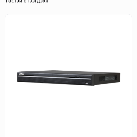
Төстэй бүтээгдэхүүн