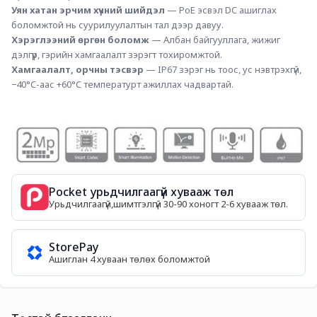
Уян хатан эрчим хүчний шийдэл 
— PoE эсвэл DC ашиглах 
боломжтой нь суурилуулалтын тал дээр давуу.
Хэрэглээний өргөн боломж
 — Албан байгууллага, жижиг 
дэлгүүр, гэрийн хамгаалалт зэрэгт тохиромжтой.
Хамгаалалт, орчны тэсвэр
 — IP67 зэрэг нь тоос, ус нэвтрэхгүй, 
−40°C-аас +60°C температурт ажиллах чадвартай.
Pocket урьдчилгаагүй хувааж төл
Урьдчилгаагүй,шимтгэлгүй 30-90 хоногт 2-6 хувааж төл.
StorePay
Ашиглан 4 хуваан төлөх боломжтой