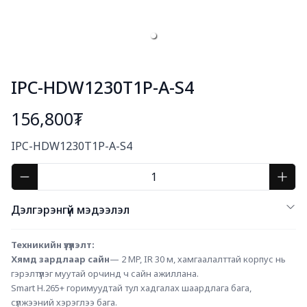
IPC-HDW1230T1P-A-S4
156,800₮
Богино тайлбар
IPC-HDW1230T1P-A-S4
Дэлгэрэнгүй мэдээлэл
Техникийн үзүүлэлт:
Хямд зардлаар сайн
— 2 MP, IR 30 м, хамгаалалттай корпус нь 
гэрэлтүүлэг муутай орчинд ч сайн ажиллана.
Smart H.265+ горимуудтай тул хадгалах шаардлага бага, 
сүлжээний хэрэглээ бага.